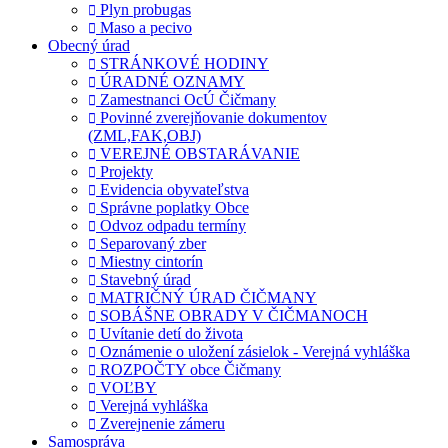
Plyn probugas
Maso a pecivo
Obecný úrad
STRÁNKOVÉ HODINY
ÚRADNÉ OZNAMY
Zamestnanci OcÚ Čičmany
Povinné zverejňovanie dokumentov
(ZML,FAK,OBJ)
VEREJNÉ OBSTARÁVANIE
Projekty
Evidencia obyvateľstva
Správne poplatky Obce
Odvoz odpadu termíny
Separovaný zber
Miestny cintorín
Stavebný úrad
MATRIČNÝ ÚRAD ČIČMANY
SOBÁŠNE OBRADY V ČIČMANOCH
Uvítanie detí do života
Oznámenie o uložení zásielok - Verejná vyhláška
ROZPOČTY obce Čičmany
VOĽBY
Verejná vyhláška
Zverejnenie zámeru
Samospráva