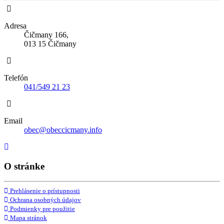
Adresa
Čičmany 166,
013 15 Čičmany
Telefón
041/549 21 23
Email
obec@obeccicmany.info
O stránke
Prehlásenie o prístupnosti
Ochrana osobných údajov
Podmienky pre použitie
Mapa stránok