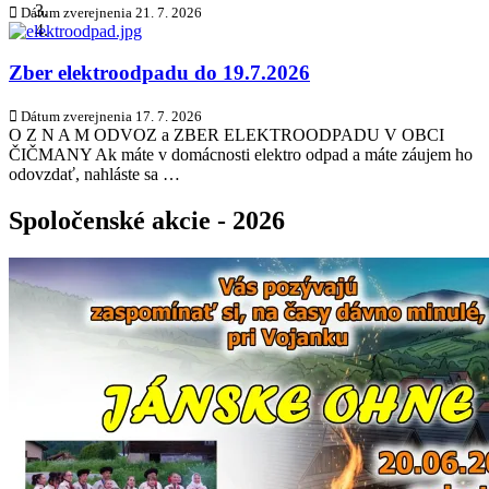
Dátum zverejnenia
21. 7. 2026
Zber elektroodpadu do 19.7.2026
Dátum zverejnenia
17. 7. 2026
O Z N A M ODVOZ a ZBER ELEKTROODPADU V OBCI
ČIČMANY Ak máte v domácnosti elektro odpad a máte záujem ho
odovzdať, nahláste sa …
Spoločenské akcie - 2026