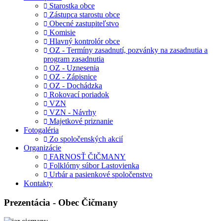
Starostka obce
Zástupca starostu obce
Obecné zastupiteľstvo
Komisie
Hlavný kontrolór obce
OZ - Termíny zasadnutí, pozvánky na zasadnutia a
program zasadnutia
OZ - Uznesenia
OZ - Zápisnice
OZ - Dochádzka
Rokovací poriadok
VZN
VZN - Návrhy
Majetkové priznanie
Fotogaléria
Zo spoločenských akcií
Organizácie
FARNOSŤ ČIČMANY
Folklórny súbor Lastovienka
Urbár a pasienkové spoločenstvo
Kontakty
Prezentácia - Obec Čičmany