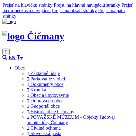
Prejsť na hlavičku stránky
Prejsť na hlavnú navigáciu stránky
Prejsť
na drobečkovú navigáciu
Prejsť na obsah stránky
Prejsť na pätu
stránky
Čičmany
EN
Obec
Základné údaje
Parkovanie v obci
Dokumenty obce
Kronika
Obec a ubytovavnie
Doprava do obce
Geoportál obce
História obce Čičmany
POVAŽSKÉ MÚZEUM - Objekty ľudovej
architektúry Čičmany
Civilná ochrana
Slovenská pošta