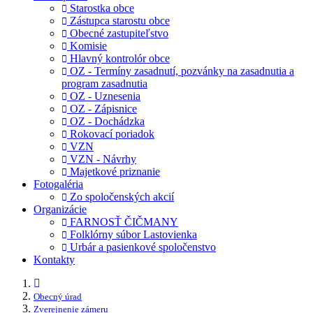
Starostka obce
Zástupca starostu obce
Obecné zastupiteľstvo
Komisie
Hlavný kontrolór obce
OZ - Termíny zasadnutí, pozvánky na zasadnutia a
program zasadnutia
OZ - Uznesenia
OZ - Zápisnice
OZ - Dochádzka
Rokovací poriadok
VZN
VZN - Návrhy
Majetkové priznanie
Fotogaléria
Zo spoločenských akcií
Organizácie
FARNOSŤ ČIČMANY
Folklórny súbor Lastovienka
Urbár a pasienkové spoločenstvo
Kontakty
Obecný úrad
Zverejnenie zámeru