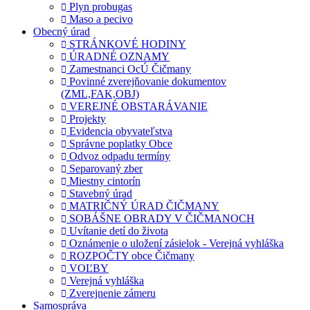
Plyn probugas
Maso a pecivo
Obecný úrad
STRÁNKOVÉ HODINY
ÚRADNÉ OZNAMY
Zamestnanci OcÚ Čičmany
Povinné zverejňovanie dokumentov
(ZML,FAK,OBJ)
VEREJNÉ OBSTARÁVANIE
Projekty
Evidencia obyvateľstva
Správne poplatky Obce
Odvoz odpadu termíny
Separovaný zber
Miestny cintorín
Stavebný úrad
MATRIČNÝ ÚRAD ČIČMANY
SOBÁŠNE OBRADY V ČIČMANOCH
Uvítanie detí do života
Oznámenie o uložení zásielok - Verejná vyhláška
ROZPOČTY obce Čičmany
VOĽBY
Verejná vyhláška
Zverejnenie zámeru
Samospráva