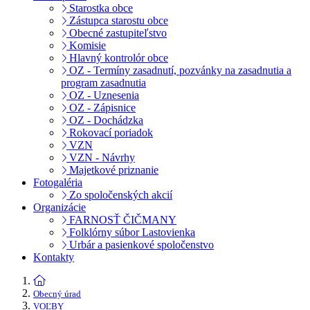
Starostka obce
Zástupca starostu obce
Obecné zastupiteľstvo
Komisie
Hlavný kontrolór obce
OZ - Termíny zasadnutí, pozvánky na zasadnutia a
program zasadnutia
OZ - Uznesenia
OZ - Zápisnice
OZ - Dochádzka
Rokovací poriadok
VZN
VZN - Návrhy
Majetkové priznanie
Fotogaléria
Zo spoločenských akcií
Organizácie
FARNOSŤ ČIČMANY
Folklórny súbor Lastovienka
Urbár a pasienkové spoločenstvo
Kontakty
Obecný úrad
VOĽBY