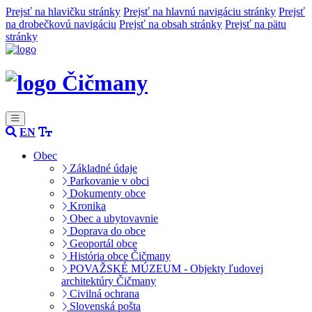
Prejsť na hlavičku stránky
Prejsť na hlavnú navigáciu stránky
Prejsť
na drobečkovú navigáciu
Prejsť na obsah stránky
Prejsť na pätu
stránky
Čičmany
EN
Obec
Základné údaje
Parkovanie v obci
Dokumenty obce
Kronika
Obec a ubytovavnie
Doprava do obce
Geoportál obce
História obce Čičmany
POVAŽSKÉ MÚZEUM - Objekty ľudovej
architektúry Čičmany
Civilná ochrana
Slovenská pošta