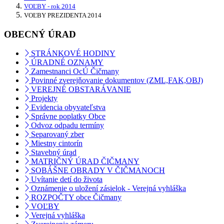
VOĽBY - rok 2014
VOĽBY PREZIDENTA 2014
OBECNÝ ÚRAD
STRÁNKOVÉ HODINY
ÚRADNÉ OZNAMY
Zamestnanci OcÚ Čičmany
Povinné zverejňovanie dokumentov (ZML,FAK,OBJ)
VEREJNÉ OBSTARÁVANIE
Projekty
Evidencia obyvateľstva
Správne poplatky Obce
Odvoz odpadu termíny
Separovaný zber
Miestny cintorín
Stavebný úrad
MATRIČNÝ ÚRAD ČIČMANY
SOBÁŠNE OBRADY V ČIČMANOCH
Uvítanie detí do života
Oznámenie o uložení zásielok - Verejná vyhláška
ROZPOČTY obce Čičmany
VOĽBY
Verejná vyhláška