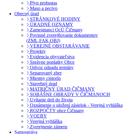
Plyn probugas
Maso a pecivo
Obecný úrad
STRÁNKOVÉ HODINY
ÚRADNÉ OZNAMY
Zamestnanci OcÚ Čičmany
Povinné zverejňovanie dokumentov
(ZML,FAK,OBJ)
VEREJNÉ OBSTARÁVANIE
Projekty
Evidencia obyvateľstva
Správne poplatky Obce
Odvoz odpadu termíny
Separovaný zber
Miestny cintorín
Stavebný úrad
MATRIČNÝ ÚRAD ČIČMANY
SOBÁŠNE OBRADY V ČIČMANOCH
Uvítanie detí do života
Oznámenie o uložení zásielok - Verejná vyhláška
ROZPOČTY obce Čičmany
VOĽBY
Verejná vyhláška
Zverejnenie zámeru
Samospráva