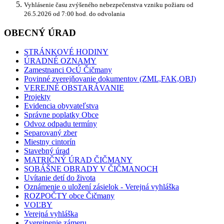
Vyhlásenie času zvýšeného nebezpečenstva vzniku požiaru od
26.5.2026 od 7:00 hod. do odvolania
OBECNÝ ÚRAD
STRÁNKOVÉ HODINY
ÚRADNÉ OZNAMY
Zamestnanci OcÚ Čičmany
Povinné zverejňovanie dokumentov (ZML,FAK,OBJ)
VEREJNÉ OBSTARÁVANIE
Projekty
Evidencia obyvateľstva
Správne poplatky Obce
Odvoz odpadu termíny
Separovaný zber
Miestny cintorín
Stavebný úrad
MATRIČNÝ ÚRAD ČIČMANY
SOBÁŠNE OBRADY V ČIČMANOCH
Uvítanie detí do života
Oznámenie o uložení zásielok - Verejná vyhláška
ROZPOČTY obce Čičmany
VOĽBY
Verejná vyhláška
Zverejnenie zámeru