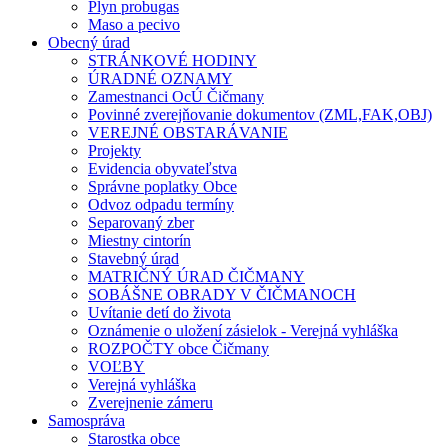
Plyn probugas
Maso a pecivo
Obecný úrad
STRÁNKOVÉ HODINY
ÚRADNÉ OZNAMY
Zamestnanci OcÚ Čičmany
Povinné zverejňovanie dokumentov (ZML,FAK,OBJ)
VEREJNÉ OBSTARÁVANIE
Projekty
Evidencia obyvateľstva
Správne poplatky Obce
Odvoz odpadu termíny
Separovaný zber
Miestny cintorín
Stavebný úrad
MATRIČNÝ ÚRAD ČIČMANY
SOBÁŠNE OBRADY V ČIČMANOCH
Uvítanie detí do života
Oznámenie o uložení zásielok - Verejná vyhláška
ROZPOČTY obce Čičmany
VOĽBY
Verejná vyhláška
Zverejnenie zámeru
Samospráva
Starostka obce