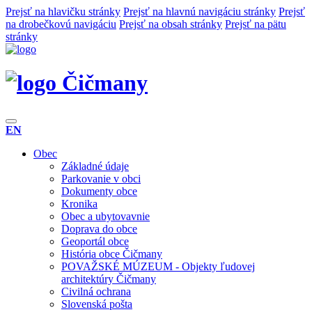
Prejsť na hlavičku stránky
Prejsť na hlavnú navigáciu stránky
Prejsť
na drobečkovú navigáciu
Prejsť na obsah stránky
Prejsť na pätu
stránky
Čičmany
EN
Obec
Základné údaje
Parkovanie v obci
Dokumenty obce
Kronika
Obec a ubytovavnie
Doprava do obce
Geoportál obce
História obce Čičmany
POVAŽSKÉ MÚZEUM - Objekty ľudovej
architektúry Čičmany
Civilná ochrana
Slovenská pošta