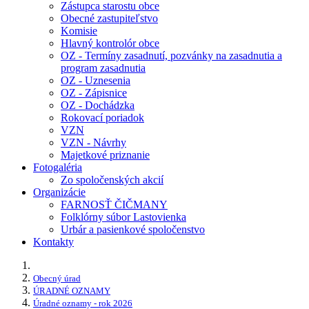
Zástupca starostu obce
Obecné zastupiteľstvo
Komisie
Hlavný kontrolór obce
OZ - Termíny zasadnutí, pozvánky na zasadnutia a
program zasadnutia
OZ - Uznesenia
OZ - Zápisnice
OZ - Dochádzka
Rokovací poriadok
VZN
VZN - Návrhy
Majetkové priznanie
Fotogaléria
Zo spoločenských akcií
Organizácie
FARNOSŤ ČIČMANY
Folklórny súbor Lastovienka
Urbár a pasienkové spoločenstvo
Kontakty
Obecný úrad
ÚRADNÉ OZNAMY
Úradné oznamy - rok 2026