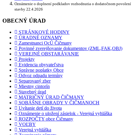
Oznámenie o doplnení podkladov rozhodnutia o dodatočnom povolení
stavby 22.4.2026
OBECNÝ ÚRAD
STRÁNKOVÉ HODINY
ÚRADNÉ OZNAMY
Zamestnanci OcÚ Čičmany
Povinné zverejňovanie dokumentov (ZML,FAK,OBJ)
VEREJNÉ OBSTARÁVANIE
Projekty
Evidencia obyvateľstva
Správne poplatky Obce
Odvoz odpadu termíny
Separovaný zber
Miestny cintorín
Stavebný úrad
MATRIČNÝ ÚRAD ČIČMANY
SOBÁŠNE OBRADY V ČIČMANOCH
Uvítanie detí do života
Oznámenie o uložení zásielok - Verejná vyhláška
ROZPOČTY obce Čičmany
VOĽBY
Verejná vyhláška