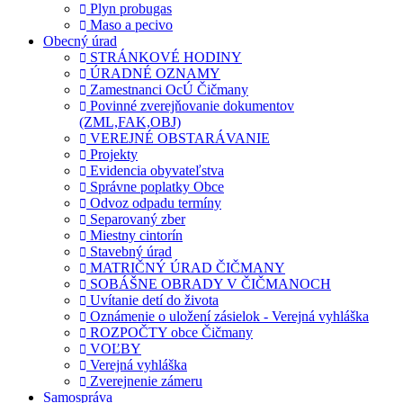
Plyn probugas
Maso a pecivo
Obecný úrad
STRÁNKOVÉ HODINY
ÚRADNÉ OZNAMY
Zamestnanci OcÚ Čičmany
Povinné zverejňovanie dokumentov
(ZML,FAK,OBJ)
VEREJNÉ OBSTARÁVANIE
Projekty
Evidencia obyvateľstva
Správne poplatky Obce
Odvoz odpadu termíny
Separovaný zber
Miestny cintorín
Stavebný úrad
MATRIČNÝ ÚRAD ČIČMANY
SOBÁŠNE OBRADY V ČIČMANOCH
Uvítanie detí do života
Oznámenie o uložení zásielok - Verejná vyhláška
ROZPOČTY obce Čičmany
VOĽBY
Verejná vyhláška
Zverejnenie zámeru
Samospráva