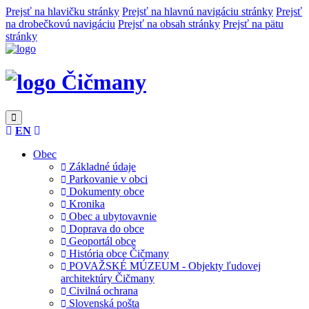
Prejsť na hlavičku stránky
Prejsť na hlavnú navigáciu stránky
Prejsť
na drobečkovú navigáciu
Prejsť na obsah stránky
Prejsť na pätu
stránky
Čičmany
EN
Obec
Základné údaje
Parkovanie v obci
Dokumenty obce
Kronika
Obec a ubytovavnie
Doprava do obce
Geoportál obce
História obce Čičmany
POVAŽSKÉ MÚZEUM - Objekty ľudovej
architektúry Čičmany
Civilná ochrana
Slovenská pošta