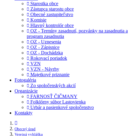
Starostka obce
Zástupca starostu obce
Obecné zastupiteľstvo
Komisie
Hlavný kontrolór obce
OZ - Termíny zasadnutí, pozvánky na zasadnutia a
program zasadnutia
OZ - Uznesenia
OZ - Zápisnice
OZ - Dochádzka
Rokovací poriadok
VZN
VZN - Návrhy
Majetkové priznanie
Fotogaléria
Zo spoločenských akcií
Organizácie
FARNOSŤ ČIČMANY
Folklórny súbor Lastovienka
Urbár a pasienkové spoločenstvo
Kontakty
Obecný úrad
Verejná vyhláška